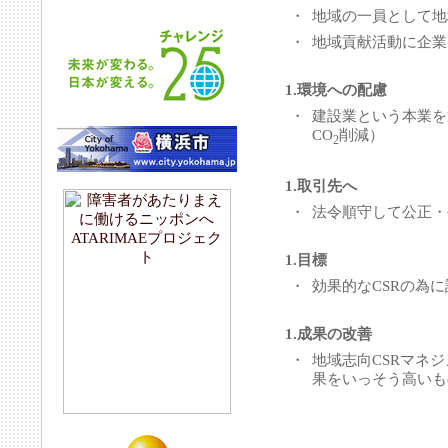
・
地域の一員として地
・
地域貢献活動に企業
1.環境への配慮
・
建設業という本業を
CO
削減）
2
1.取引先へ
・
法令順守して公正・
1.目標
・
効果的なCSRの為
1.成果の改善
・
地域志向CSRマネ
果をいっそう高いも