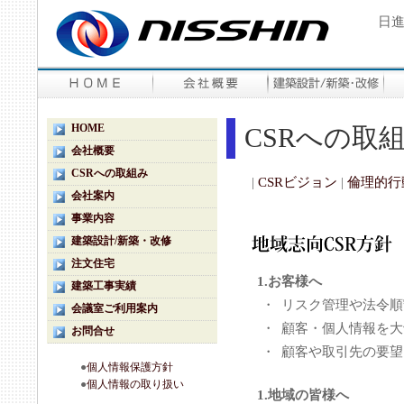
日進
HOME
CSRへの取
会社概要
CSRへの取組み
|
CSRビジョン
|
倫理的行
会社案内
事業内容
建築設計/新築・改修
注文住宅
1.お客様へ
建築工事実績
・
リスク管理や法令順
会議室ご利用案内
・
顧客・個人情報を大
お問合せ
・
顧客や取引先の要望
●
個人情報保護方針
●
個人情報の取り扱い
1.地域の皆様へ